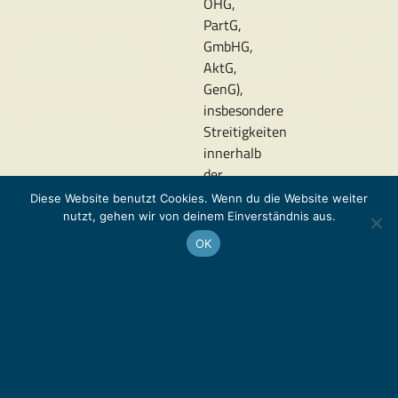
OHG,
PartG,
GmbHG,
AktG,
GenG),
insbesondere
Streitigkeiten
innerhalb
der
Gesellschaft,
Diese Website benutzt Cookies. Wenn du die Website weiter
streitige
nutzt, gehen wir von deinem Einverständnis aus.
Abberufung
OK
von
Geschäftsführern
Urheberrecht
(
UrhG
)
Gewerbliche
Schutzrechte
(Markenrecht,