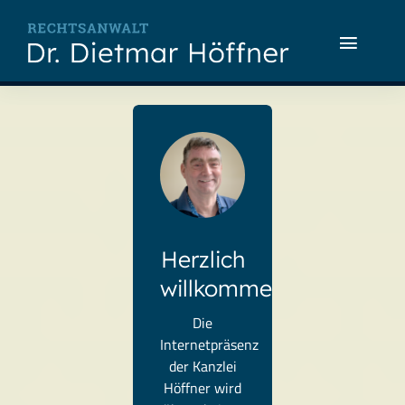
Zum
Inhalt
Toggle
springen
Naviga
Home
Anwalt
Rechtsgebiete
Herzlich
Kosten
willkommen!
Kontakt
Die
Internetpräsenz
der Kanzlei
Höffner wird